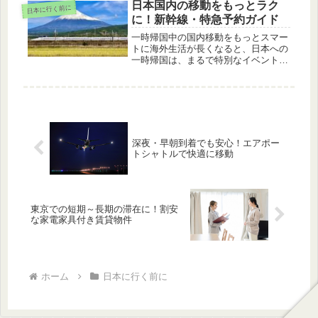
よね。たとえば、オーブンが無くてい
日本国内の移動をもっとラク
日本に行く前に
つものお手軽料理が出来なかったり、
に！新幹線・特急予約ガイド
快...
一時帰国中の国内移動をもっとスマー
トに海外生活が長くなると、日本への
一時帰国は、まるで特別なイベントの
ように感じられるものですね。一時帰
国の計画を立てる時、新幹線や特急の
チケットをどうやって手に入れるか、
それがひとつの大きな課題になりがち
で...
深夜・早朝到着でも安心！エアポー
トシャトルで快適に移動
東京での短期～長期の滞在に！割安
な家電家具付き賃貸物件
ホーム
日本に行く前に