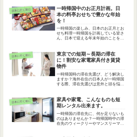
ない時間帯に到着すると、どうやって
自宅やホテルにたどり着くかが大きな
一時帰国中のお正月計画。日
日本に行く前に
問題になってしまいます。これまでの
本の料亭おせちで豊かな年始
選択...
を！
一時帰国の楽しみ、日本のお正月とお
せち料理一時帰国を計画している皆さ
ん、日本で迎える年末年始のことを考
えるとワクワクしますよね。海外での
生活の中で、日本の伝統的な食文化や
年末年始の雰囲気を懐かしんでいる方
東京での短期～長期の滞在
日本に行く前に
も多いのではないでしょうか。日本の
に！割安な家電家具付き賃貸
お...
物件
一時帰国時の滞在先選び、どう解決し
ますか？海外在住の日本人が一時帰国
する際、滞在先選びは意外と頭を悩ま
せる問題ですよね。特に東京のような
大都市では、短期間で快適かつ手頃な
住まいを見つけるのは一筋縄ではいき
家具や家電、こんなものも短
日本に行く前に
ません。ホテルに長期間滞在するのは
期レンタル出来ます。
コ...
一時帰国の滞在先に、何か足りないも
のはありませんか？一時帰国時中の滞
在先のウィークリーやマンスリーマン
ション、あるいはご実家に、必要なも
のがすべて揃っているとは限りません