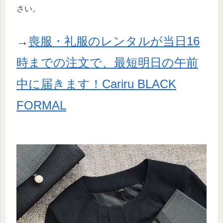
さい。
→
喪服・礼服のレンタルが当日16
時までの注文で、最短明日の午前
中に届きます！Cariru BLACK
FORMAL