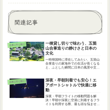
関連記事
一棟貸し切りで味わう、五箇
日本に行く前に
山合掌造りの静けさと日本の
文化
一時帰国時に滞在してみたい、五箇山
合掌造りの家海外での生活が長くなる
と、ふとした瞬間に日本の風景や文化
が懐かしくなるものですよね。一時帰
国を計画している時には、家族や友人
と一緒に過ごす大切な時間に、日本な
深夜・早朝到着でも安心！エ
日本に行く前に
らではの伝統的な体験をしてみたいと
アポートシャトルで快適に移
思...
動
深夜・早朝フライトの移動問題を解
決！早朝や深夜に空港に到着するフラ
イトを利用する際、最も頭を悩ませる
のが移動手段ですよね。始発や終電が