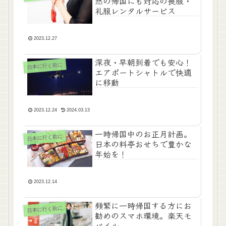
然の帰国にも対応の喪服・
礼服レンタルサービス
2023.12.27
深夜・早朝到着でも安心！
日本に行く前に
エアポートシャトルで快適
に移動
2023.12.24
2024.03.13
一時帰国中のお正月計画。
日本に行く前に
日本の料亭おせちで豊かな
年始を！
2023.12.14
頻繁に一時帰国する方にお
日本に行く前に
勧めのスマホ環境。楽天モ
バイル