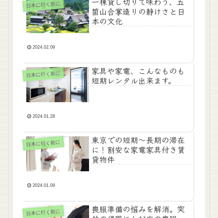
一棟貸し切りで味わう、五
日本に行く前に
箇山合掌造りの静けさと日
本の文化
2024.02.09
家具や家電、こんなものも
日本に行く前に
短期レンタル出来ます。
2024.01.28
東京での短期～長期の滞在
日本に行く前に
に！割安な家電家具付き賃
貸物件
2024.01.09
喪服準備の悩みを解消。突
日本に行く前に