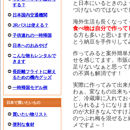
と日本にいるときのよ
する？
づけないのではないで
日本国内交通機関
海外生活も長くなって
JRパスは使える？
食べ物は自分で作って
る方も多いと思います
子供連れの一時帰国
とう納豆を手作りして
日本へのおみやげ
作ってみると案外簡単
こんな物もレンタルで
せを感じてます。市販
きます
足りないなぁと思って
長距離フライトに耐え
の不満も解消です！
るための機内グッズ
実際に作ってみて出来
一時帰国モデル例
わぁ、変なもの出来ち
ど、冷蔵庫に入れてお
日本で買いたいもの
じられるようになりま
のが大好きなんですけ
買いたい物リスト
のつぶれ梅を混ぜると絶
メですよ～！
便利な食材