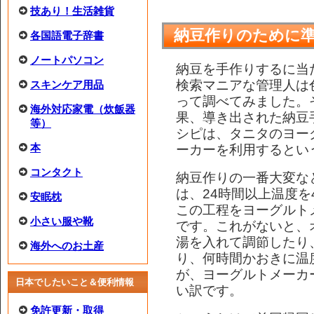
技あり！生活雑貨
納豆作りのために
各国語電子辞書
ノートパソコン
納豆を手作りするに当
検索マニアな管理人は
スキンケア用品
って調べてみました。
海外対応家電（炊飯器
果、導き出された納豆
等）
シピは、タニタのヨー
ーカーを利用するとい
本
コンタクト
納豆作りの一番大変な
は、24時間以上温度を
安眠枕
この工程をヨーグルト
小さい服や靴
です。これがないと、
湯を入れて調節したり
海外へのお土産
り、何時間かおきに温
が、ヨーグルトメーカ
日本でしたいこと＆便利情報
い訳です。
免許更新・取得