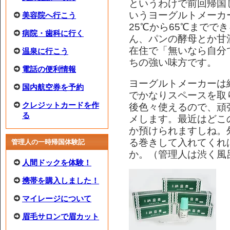
というわけで前回帰国
いうヨーグルトメーカ
美容院へ行こう
25℃から65℃までで
病院・歯科に行く
ん、パンの酵母とか甘
在住で「無いなら自分
温泉に行こう
ちの強い味方です。
電話の便利情報
ヨーグルトメーカーは
国内航空券を予約
でかなりスペースを取
クレジットカードを作
後色々使えるので、頑
る
メします。最近はどこ
か預けられますしね。
る巻きして入れてくれ
管理人の一時帰国体験記
か。（管理人は渋く風
人間ドックを体験！
携帯を購入しました！
マイレージについて
眉毛サロンで眉カット