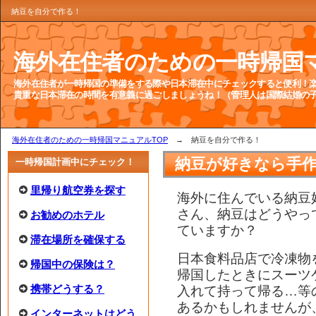
納豆を自分で作る！
海外在住者のための一時帰国
海外在住者が一時帰国の準備をする際や日本滞在中にチェックすると便利！楽
貴重な日本滞在の時間を有意義に過ごしましょうね！（管理人は国際結婚の
海外在住者のための一時帰国マニュアルTOP
→ 納豆を自分で作る！
納豆が好きなら手
一時帰国計画中にチェック！
里帰り航空券を探す
海外に住んでいる納豆
さん、納豆はどうやっ
お勧めのホテル
ていますか？
滞在場所を確保する
日本食料品店で冷凍物
帰国中の保険は？
帰国したときにスーツ
携帯どうする？
入れて持って帰る…等
あるかもしれませんが
インターネットはどう